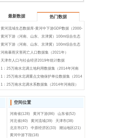
最新数据
热门数据
黄河流域生态数据库-黄河中下游GDP数据（2000-
2019）
黄河下游（河南、山东、京津冀）100m综合生态
环境质量数据库（1995）
黄河下游（河南、山东、京津冀）100m综合生态
环境质量数据库（1990）
河南暴雨灾害死亡人口数据集（2021年）
天津市人口与社会经济2019年统计数据
1：25万南水北调土地利用数据集（2014年河南
省土地利用数据
1：25万南水北调未利用
1：25万南水北调城乡建
1：25
段）
1：25万南水北调重点文物保护单位数据集（2014
（2015年）
地数据集（2014年河南
设用地数据集（2014年
据集（2
段）
河南段）
年河南段）
1：25万南水北调水系数据集（2014年河南段）
空间位置
河南省(128)
黄河下游(86)
山东省(52)
河北省(40)
黄河流域(39)
天津市(38)
北京市(37)
中原经济区(33)
潮汕地区(21)
黄河中游下段(18)