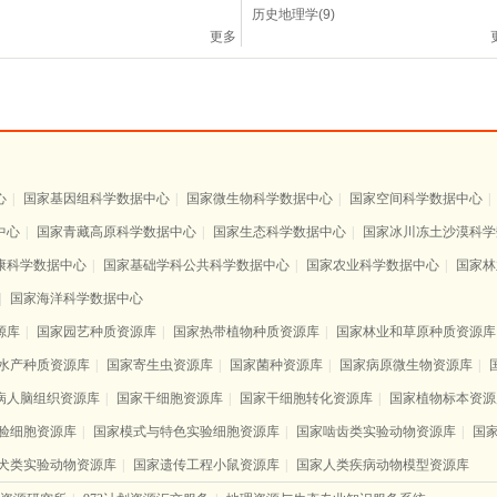
历史地理学(9)
更多
心
|
国家基因组科学数据中心
|
国家微生物科学数据中心
|
国家空间科学数据中心
|
中心
|
国家青藏高原科学数据中心
|
国家生态科学数据中心
|
国家冰川冻土沙漠科学
康科学数据中心
|
国家基础学科公共科学数据中心
|
国家农业科学数据中心
|
国家林
|
国家海洋科学数据中心
源库
|
国家园艺种质资源库
|
国家热带植物种质资源库
|
国家林业和草原种质资源库
水产种质资源库
|
国家寄生虫资源库
|
国家菌种资源库
|
国家病原微生物资源库
|
病人脑组织资源库
|
国家干细胞资源库
|
国家干细胞转化资源库
|
国家植物标本资源
验细胞资源库
|
国家模式与特色实验细胞资源库
|
国家啮齿类实验动物资源库
|
国
犬类实验动物资源库
|
国家遗传工程小鼠资源库
|
国家人类疾病动物模型资源库