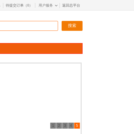
单
待提交订单（
0
）
用户服务
返回总平台
搜索
1
2
3
4
5