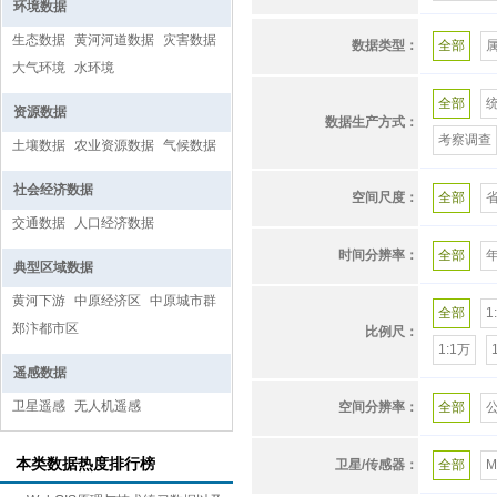
水文地理
环境数据
水系
黄河下游
地理学其
生态数据
黄河河道数据
灾害数据
数据类型：
全部
生态环境
北京、天
大气环境
水环境
水温
黄河流域
全部
资源数据
数据生产方式：
黄河中下
河南省、
考察调查
土壤数据
农业资源数据
气候数据
土壤
社会经济数据
空间尺度：
全部
水位
交通数据
人口经济数据
国道
时间分辨率：
全部
典型区域数据
2013年
黄河下游
中原经济区
中原城市群
战国
全部
1
郑汴都市区
比例尺：
高速
1:1万
遥感数据
2014
卫星遥感
无人机遥感
空间分辨率：
全部
地表水
乡镇边界
本类数据热度排行榜
卫星/传感器：
全部
M
新型农村