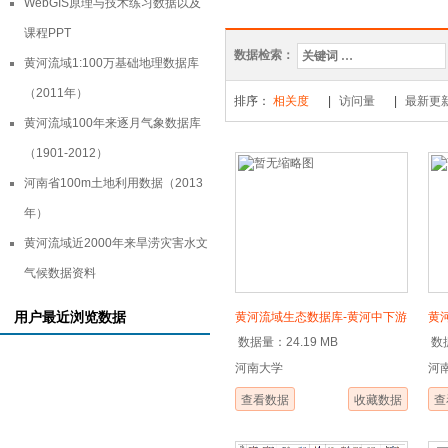
WebGIS原理与技术练习数据以及
生态环境
课程PPT
数据检索：
SPOT
黄河流域1:100万基础地理数据库
（2011年）
长时间序
排序：
相关度
|
访问量
|
最新更
黄河流域100年来逐月气象数据库
消费品零
（1901-2012）
明
清
河南省100m土地利用数据（2013
水资源利
年）
乡镇聚集
黄河流域近2000年来旱涝灾害水文
经济评价
气候数据资料
经济发展
用户最近浏览数据
黄河流域生态数据库-黄河中下游
黄
赋税
数据量：24.19 MB
数据
GDP数据（2000-2019）
冀
洪水降雨
河南大学
河
据库
空气
查看数据
收藏数据
查
水土流失