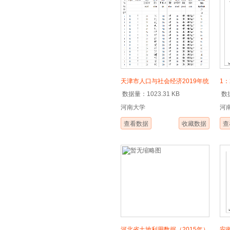
平均悬移
颗粒级配
WebGIS
历史灾害
降水频率
天津市人口与社会经济2019年统
1
地质公园
数据量：1023.31 KB
数据
计数据
集
GDP
河南大学
河
查看数据
收藏数据
查
河北省土地利用数据（2015年）
安