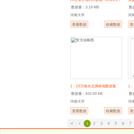
数据量：3.19 MB
数据
19
河南大学
河
20
查看数据
收藏数据
查
1：25万南水北调林地数据集
1
数据量：832.00 KB
数据
（2014年河南段）
集
河南大学
河
查看数据
收藏数据
查
1
2
3
4
5
6
7