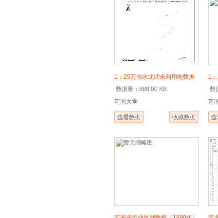
1：25万南水北调未利用地数据
1
数据量：888.00 KB
数据
集（2014年河南段）
数
河南大学
河
查看数据
收藏数据
查
河南省农业区划数据（1990年）
河