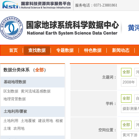
服务电话：0371-23881861
首页
查找数据
专题数据
特色数据
新闻动态
数据分类体系 （
全部
）
全部
主题词：
基础地理数据
2008年
区划数据
黄河流域遥感数据
空气质量
全部
地理背景数据
居民点
学科：
摄影测量
土地利用/覆被
自然资源
农业气象
土地利用
土地覆被
建设用地
植被
行政区划
全部
土壤
农用地
水文地理
空间位置：
黄河中游
黄河下游