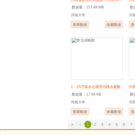
数据量：157.99 MB
数据
（2
河南大学
河
查看数据
收藏数据
查
1：25万南水北调平均降水量数
中
数据量：17.66 KB
数据
据集（2014年河南段）
的空
河南大学
河
20
查看数据
收藏数据
查
1
2
3
4
5
6
7