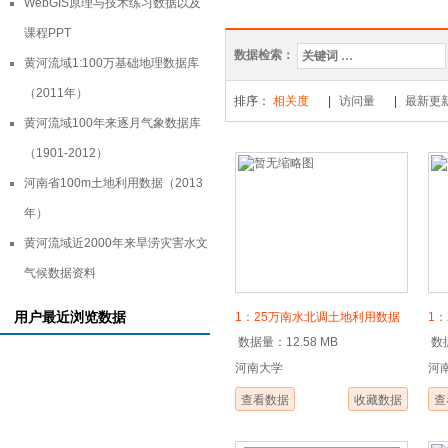
WebGIS原理与技术练习数据以及
平均悬移
课程PPT
数据检索：
WebGIS
黄河流域1:100万基础地理数据库
（2011年）
水文站点
排序：
相关度
|
访问量
|
最新更
黄河流域100年来逐月气象数据库
平均降水
（1901-2012）
重点文物
河南省100m土地利用数据（2013
年）
黄河流域近2000年来旱涝灾害水文
气候数据资料
用户最近浏览数据
1：25万南水北调土地利用数据
1
数据量：12.58 MB
数据
集（2014年河南段）
单
河南大学
河
查看数据
收藏数据
查