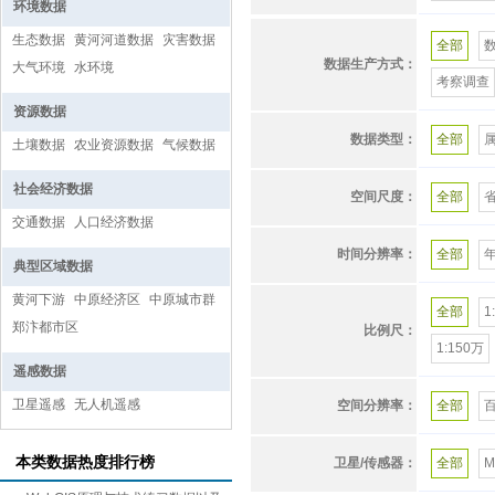
大气化学
环境数据
县
日
山东
生态数据
黄河河道数据
灾害数据
全部
矿产资源
伊洛河水
数据生产方式：
大气环境
水环境
考察调查
省道
资源数据
冰情
数据类型：
全部
土壤数据
农业资源数据
气候数据
1980
社会经济数据
空间尺度：
全部
古河道
交通数据
人口经济数据
皖]
苏
时间分辨率：
全部
典型区域数据
长时间序
黄河下游
中原经济区
中原城市群
消费品零
全部
1
郑汴都市区
比例尺：
明
清
1:150万
遥感数据
水资源利
卫星遥感
无人机遥感
空间分辨率：
全部
空气质量
SRTM
本类数据热度排行榜
卫星/传感器：
全部
M
地质地貌